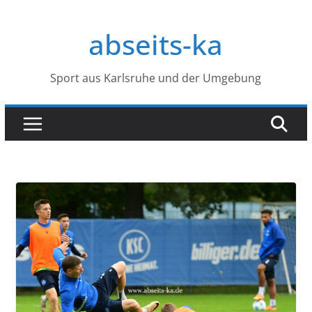
Zum
Inhalt
abseits-ka
springen
Sport aus Karlsruhe und der Umgebung