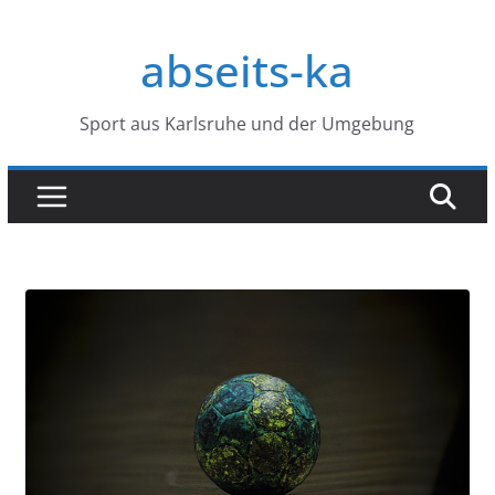
Zum
Inhalt
abseits-ka
springen
Sport aus Karlsruhe und der Umgebung