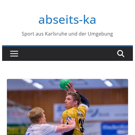
Zum
Inhalt
abseits-ka
springen
Sport aus Karlsruhe und der Umgebung