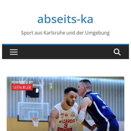
Zum
Inhalt
abseits-ka
springen
Sport aus Karlsruhe und der Umgebung