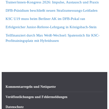
Trainer/innen-Kongress 2026: Impulse, Austausch und Praxis
DFB-Präsidium beschließt neuen Strafzumessungs-Leitfaden
KSC U19 muss beim Berliner AK im DFB-Pokal ran
Erfolgreicher Junior-Referee-Lehrgang in Königsbach-Stein
Teilfinanziert durch Max Weiß-Wechsel: Spatenstich für KSC-
Profitrainingsplatz mit Hybridrasen
Kommentarregeln und Netiquette
Veröffentlichungen und Fehlermeldungen
Datenschutz