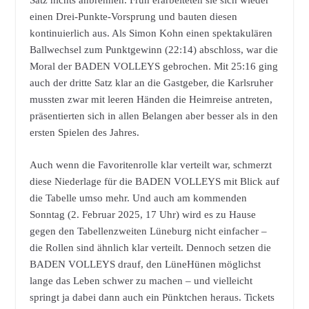
Satz nichts anbrennen. Früh erarbeiteten sie sich wieder
einen Drei-Punkte-Vorsprung und bauten diesen
kontinuierlich aus. Als Simon Kohn einen spektakulären
Ballwechsel zum Punktgewinn (22:14) abschloss, war die
Moral der BADEN VOLLEYS gebrochen. Mit 25:16 ging
auch der dritte Satz klar an die Gastgeber, die Karlsruher
mussten zwar mit leeren Händen die Heimreise antreten,
präsentierten sich in allen Belangen aber besser als in den
ersten Spielen des Jahres.
Auch wenn die Favoritenrolle klar verteilt war, schmerzt
diese Niederlage für die BADEN VOLLEYS mit Blick auf
die Tabelle umso mehr. Und auch am kommenden
Sonntag (2. Februar 2025, 17 Uhr) wird es zu Hause
gegen den Tabellenzweiten Lüneburg nicht einfacher –
die Rollen sind ähnlich klar verteilt. Dennoch setzen die
BADEN VOLLEYS drauf, den LüneHünen möglichst
lange das Leben schwer zu machen – und vielleicht
springt ja dabei dann auch ein Pünktchen heraus. Tickets