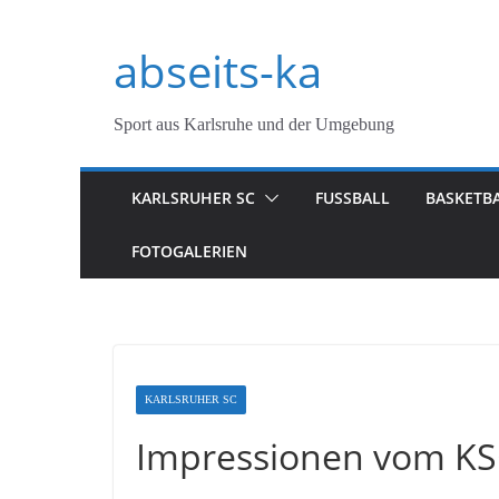
Zum
abseits-ka
Inhalt
springen
Sport aus Karlsruhe und der Umgebung
KARLSRUHER SC
FUSSBALL
BASKETB
FOTOGALERIEN
KARLSRUHER SC
Impressionen vom KSC