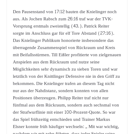
Den Pausenstand von 17:12 bauten die Knielinger noch
aus. Als Jochen Rabsch zum 26:16 traf war der TVK-
Vorsprung erstmals zweistellig (43.). Patrick Reiter
sorgte im Anschluss gar für elf Tore Abstand (27:16).
Das Knielinger Publikum honorierte insbesondere das
überragende Zusammenspiel von Rückraum und Kreis
mit Beifallsstürmen. Till Eißler profitierte von zielgenauen
Anspielen aus dem Rückraum und nutze seine
Möglichkeiten sehr dynamisch zu sieben Toren und war
letztlich von der Knittlinger Defensive nie in den Griff zu
bekommen. Die Knielinger trafen an diesem Tag nicht
nur aus der Nahdistanz, sondern konnten von allen
Positionen überzeugen. Philipp Reiter traf nicht nur
fünfmal aus dem Rückraum, sondern auch sechsmal von
der Strafwurflinie mit einer 100-Prozent-Quote. So war
das Spiel frühzeitig entschieden und Trainer Markus
Elsner konnte früh häufiger wechseln: „ Mit war wichtig,
nachdem wir mit zehn führten, dass jeder Spieler seine