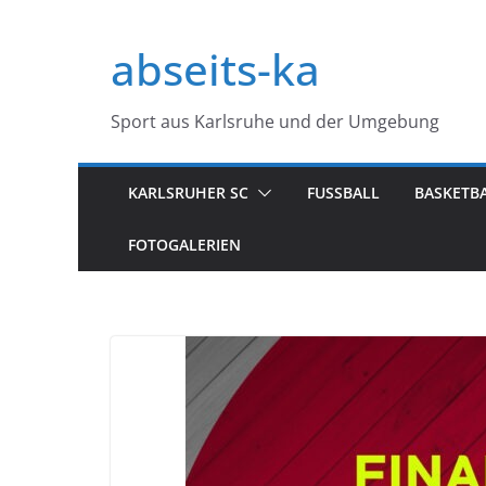
Zum
Inhalt
abseits-ka
springen
Sport aus Karlsruhe und der Umgebung
KARLSRUHER SC
FUSSBALL
BASKETB
FOTOGALERIEN