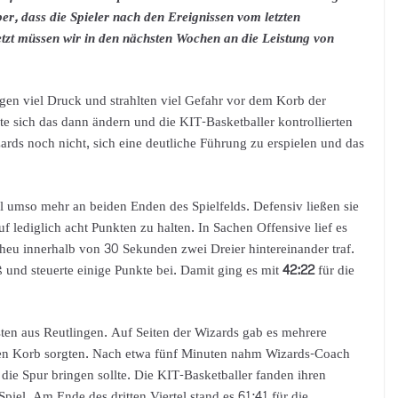
ber, dass die Spieler nach den Ereignissen vom letzten
tzt müssen wir in den nächsten Wochen an die Leistung von
gen viel Druck und strahlten viel Gefahr vor dem Korb der
te sich das dann ändern und die KIT-Basketballer kontrollierten
ards noch nicht, sich eine deutliche Führung zu erspielen und das
 umso mehr an beiden Enden des Spielfelds. Defensiv ließen sie
f lediglich acht Punkten zu halten. In Sachen Offensive lief es
cheu innerhalb von 30 Sekunden zwei Dreier hintereinander traf.
ß und steuerte einige Punkte bei. Damit ging es mit
42:22
für die
sten aus Reutlingen. Auf Seiten der Wizards gab es mehrere
enen Korb sorgten. Nach etwa fünf Minuten nahm Wizards-Coach
 die Spur bringen sollte. Die KIT-Basketballer fanden ihren
iel. Am Ende des dritten Viertel stand es 61:41 für die