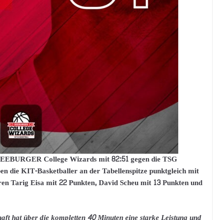
 SEEBURGER College Wizards mit 82:51 gegen die TSG
n die KIT-Basketballer an der Tabellenspitze punktgleich mit
n Tarig Eisa mit 22 Punkten, David Scheu mit 13 Punkten und
ft hat über die kompletten 40 Minuten eine starke Leistung und