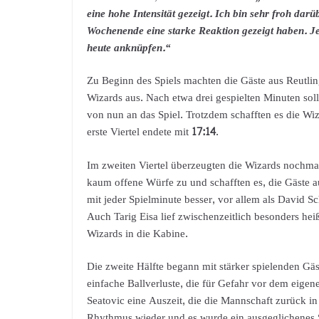
eine hohe Intensität gezeigt. Ich bin sehr froh darü
Wochenende eine starke Reaktion gezeigt haben. Je
heute anknüpfen.“
Zu Beginn des Spiels machten die Gäste aus Reutlin
Wizards aus. Nach etwa drei gespielten Minuten soll
von nun an das Spiel. Trotzdem schafften es die Wiz
erste Viertel endete mit
17:14
.
Im zweiten Viertel überzeugten die Wizards nochmal
kaum offene Würfe zu und schafften es, die Gäste au
mit jeder Spielminute besser, vor allem als David S
Auch Tarig Eisa lief zwischenzeitlich besonders hei
Wizards in die Kabine.
Die zweite Hälfte begann mit stärker spielenden Gä
einfache Ballverluste, die für Gefahr vor dem eig
Seatovic eine Auszeit, die die Mannschaft zurück in
Rhythmus wieder und es wurde ein ausgeglichenes Sp