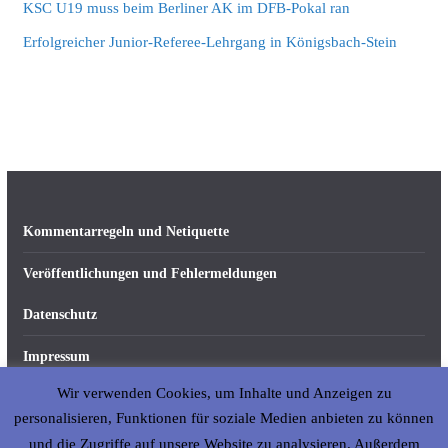
KSC U19 muss beim Berliner AK im DFB-Pokal ran
Erfolgreicher Junior-Referee-Lehrgang in Königsbach-Stein
Kommentarregeln und Netiquette
Veröffentlichungen und Fehlermeldungen
Datenschutz
Impressum
Wir verwenden Cookies, um Inhalte und Anzeigen zu
Über abseits-ka.de
personalisieren, Funktionen für soziale Medien anbieten zu können
und die Zugriffe auf unsere Website zu analysieren. Außerdem