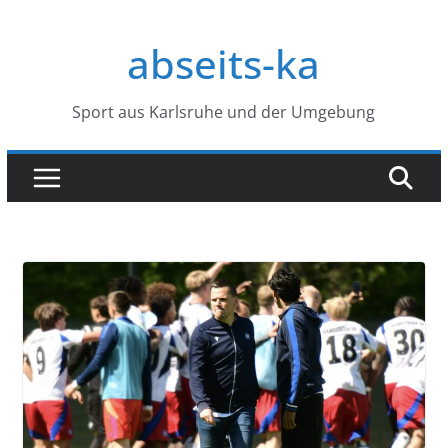
Zum
Inhalt
abseits-ka
springen
Sport aus Karlsruhe und der Umgebung