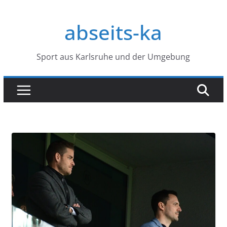
Zum
Inhalt
abseits-ka
springen
Sport aus Karlsruhe und der Umgebung