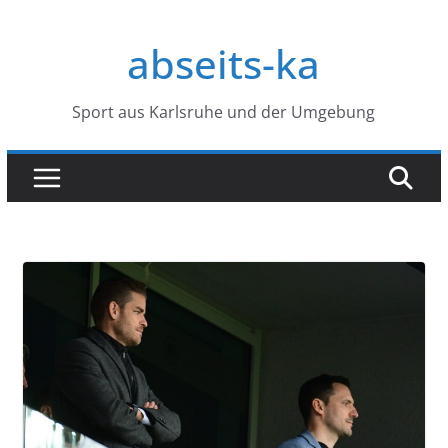
Zum
Inhalt
abseits-ka
springen
Sport aus Karlsruhe und der Umgebung