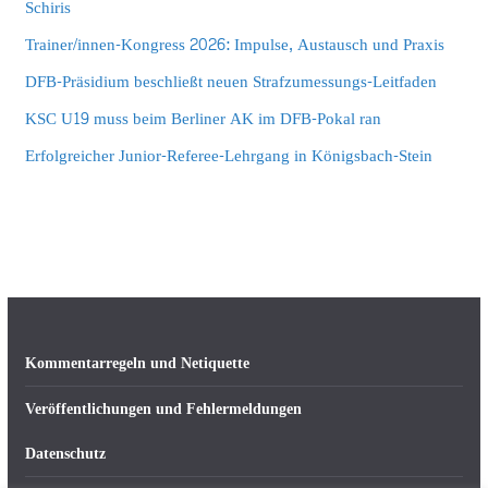
Schiris
Trainer/innen-Kongress 2026: Impulse, Austausch und Praxis
DFB-Präsidium beschließt neuen Strafzumessungs-Leitfaden
KSC U19 muss beim Berliner AK im DFB-Pokal ran
Erfolgreicher Junior-Referee-Lehrgang in Königsbach-Stein
Kommentarregeln und Netiquette
Veröffentlichungen und Fehlermeldungen
Datenschutz