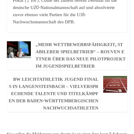
Pokal (1 Tor). Conté lief zudem bereits zweimal für die
deutsche U20-Nationalmannschaft auf und absolvierte
zuvor ebenso viele Partien für die U16-
Nachwuchsmannschaft des DFB.
„MEHR WETTBEWERBSFÄHIGKEIT, ST
ABILERER SPIELBETRIEB“ – ROUVEN E
TTNER ÜBER DAS NEUE PILOTPROJEKT
IM JUGENDSPIELBETRIEB
BW LEICHTATHLETIK JUGEND FINAL
S IN LANGENSTEINBACH – VIELVERSPR
ECHENDE TALENTE UND TITELKÄMPF
EN DER BADEN-WÜRTTEMBERGISCHEN
NACHWUCHSATHLETEN