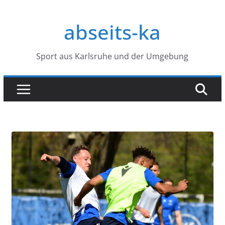
Zum
Inhalt
abseits-ka
springen
Sport aus Karlsruhe und der Umgebung