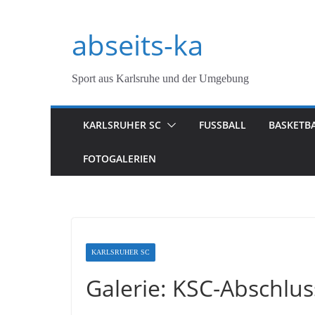
Zum
abseits-ka
Inhalt
springen
Sport aus Karlsruhe und der Umgebung
KARLSRUHER SC
FUSSBALL
BASKETB
FOTOGALERIEN
KARLSRUHER SC
Galerie: KSC-Abschlus