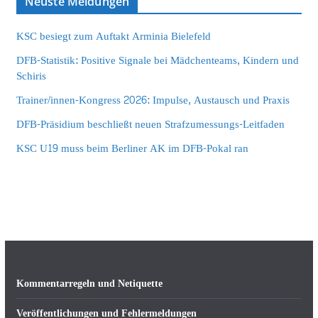
Neuste Meldungen
KSC besiegt zum Auftakt Arminia Bielefeld
DFB-Statistik: Positive Signale bei Mädchenteams, Kindern und
Schiris
Trainer/innen-Kongress 2026: Impulse, Austausch und Praxis
DFB-Präsidium beschließt neuen Strafzumessungs-Leitfaden
KSC U19 muss beim Berliner AK im DFB-Pokal ran
Kommentarregeln und Netiquette
Veröffentlichungen und Fehlermeldungen