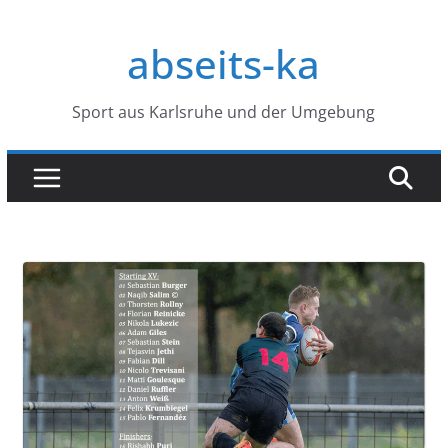
Zum
Inhalt
abseits-ka
springen
Sport aus Karlsruhe und der Umgebung