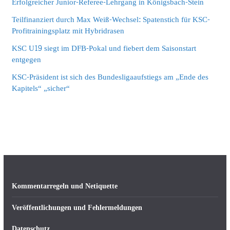
Erfolgreicher Junior-Referee-Lehrgang in Königsbach-Stein
Teilfinanziert durch Max Weiß-Wechsel: Spatenstich für KSC-
Profitrainingsplatz mit Hybridrasen
KSC U19 siegt im DFB-Pokal und fiebert dem Saisonstart
entgegen
KSC-Präsident ist sich des Bundesligaaufstiegs am „Ende des
Kapitels“ „sicher“
Kommentarregeln und Netiquette
Veröffentlichungen und Fehlermeldungen
Datenschutz