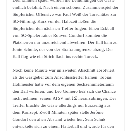
Drei Minuten später wurden die Bemühungen der Gäste
endlich belohnt. Nach einem schönen Zusammenspiel der
Stupfericher Offensive war Paul Weiß der Torschütze zur
SG-Führung. Kurz vor der Halbzeit ließen die
Stupfericher den nächsten Treffer folgen. Einen Eckball
von SG-Spielertrainer Rouven Gondorf konnten die
Platzherren nur unzureichend abwehren. Der Ball kam zu
Jonte Schulte, der von der Strafraumgrenze abzog. Der
Ball flog wie ein Strich flach ins rechte Toreck.
Noch keine Minute war im zweiten Abschnitt absolviert,
als die Gastgeber zum Anschlusstreffer kamen. Tobias
Hohmeister hatte vor dem eigenen Sechzehnmeterraum
den Ball verloren, und Leo Gomero ließ sich die Chance
nicht nehmen, seinen ATSV mit 1:2 heranzubringen. Der
Treffer brachte die Gäste allerdings nur kurzzeitig aus
dem Konzept. Zwölf Minuten später stelle Jerôme
Gondorf den alten Abstand wieder her. Sein Schuß
entwickelte sich zu einem Flatterball und wurde für den