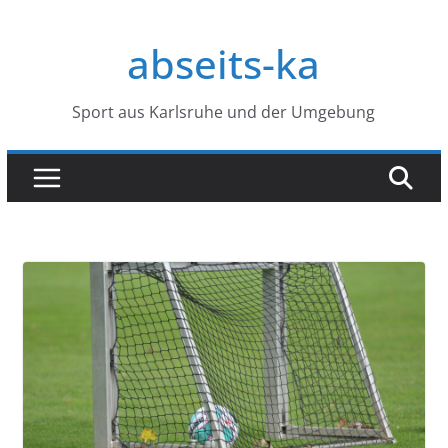
Zum
Inhalt
abseits-ka
springen
Sport aus Karlsruhe und der Umgebung