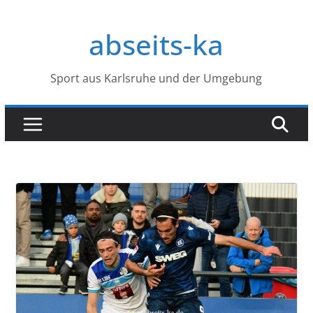
Zum
Inhalt
abseits-ka
springen
Sport aus Karlsruhe und der Umgebung