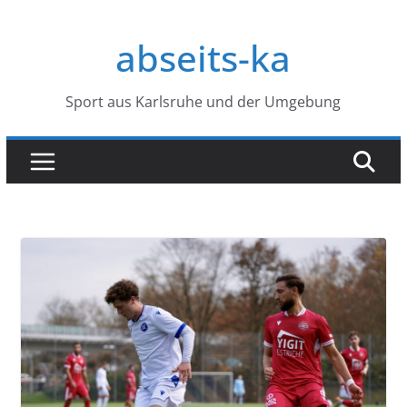
Zum
Inhalt
abseits-ka
springen
Sport aus Karlsruhe und der Umgebung