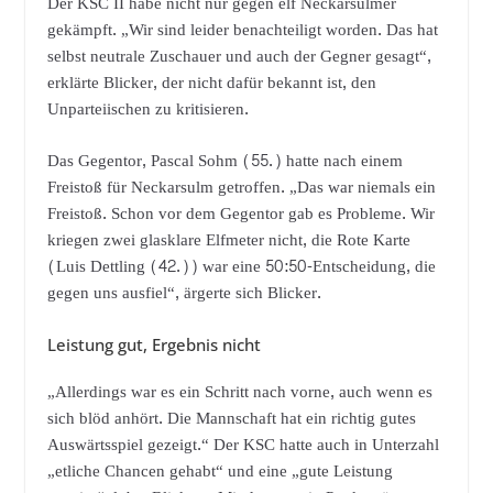
Der KSC II habe nicht nur gegen elf Neckarsulmer
gekämpft. „Wir sind leider benachteiligt worden. Das hat
selbst neutrale Zuschauer und auch der Gegner gesagt“,
erklärte Blicker, der nicht dafür bekannt ist, den
Unparteiischen zu kritisieren.
Das Gegentor, Pascal Sohm (55.) hatte nach einem
Freistoß für Neckarsulm getroffen. „Das war niemals ein
Freistoß. Schon vor dem Gegentor gab es Probleme. Wir
kriegen zwei glasklare Elfmeter nicht, die Rote Karte
(Luis Dettling (42.)) war eine 50:50-Entscheidung, die
gegen uns ausfiel“, ärgerte sich Blicker.
Leistung gut, Ergebnis nicht
„Allerdings war es ein Schritt nach vorne, auch wenn es
sich blöd anhört. Die Mannschaft hat ein richtig gutes
Auswärtsspiel gezeigt.“ Der KSC hatte auch in Unterzahl
„etliche Chancen gehabt“ und eine „gute Leistung