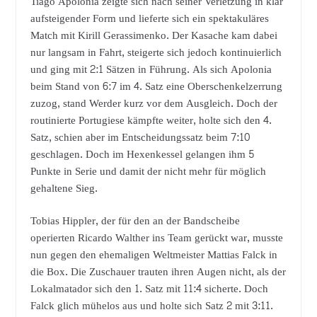
Tiago Apolonia zeigte sich nach seiner Verletzung in klar
aufsteigender Form und lieferte sich ein spektakuläres
Match mit Kirill Gerassimenko. Der Kasache kam dabei
nur langsam in Fahrt, steigerte sich jedoch kontinuierlich
und ging mit 2:1 Sätzen in Führung. Als sich Apolonia
beim Stand von 6:7 im 4. Satz eine Oberschenkelzerrung
zuzog, stand Werder kurz vor dem Ausgleich. Doch der
routinierte Portugiese kämpfte weiter, holte sich den 4.
Satz, schien aber im Entscheidungssatz beim 7:10
geschlagen. Doch im Hexenkessel gelangen ihm 5
Punkte in Serie und damit der nicht mehr für möglich
gehaltene Sieg.
Tobias Hippler, der für den an der Bandscheibe
operierten Ricardo Walther ins Team gerückt war, musste
nun gegen den ehemaligen Weltmeister Mattias Falck in
die Box. Die Zuschauer trauten ihren Augen nicht, als der
Lokalmatador sich den 1. Satz mit 11:4 sicherte. Doch
Falck glich mühelos aus und holte sich Satz 2 mit 3:11.