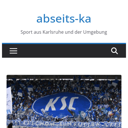
Zum
Inhalt
abseits-ka
springen
Sport aus Karlsruhe und der Umgebung