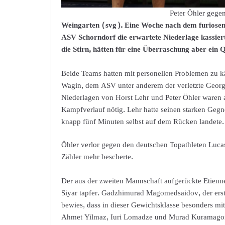
Peter Öhler gege
Weingarten (svg). Eine Woche nach dem furios
ASV Schorndorf die erwartete Niederlage kassie
die Stirn, hätten für eine Überraschung aber ein
Beide Teams hatten mit personellen Problemen zu 
Wagin, dem ASV unter anderem der verletzte Georgi
Niederlagen von Horst Lehr und Peter Öhler waren a
Kampfverlauf nötig. Lehr hatte seinen starken Geg
knapp fünf Minuten selbst auf dem Rücken landete.
Öhler verlor gegen den deutschen Topathleten Luca
Zähler mehr bescherte.
Der aus der zweiten Mannschaft aufgerückte Etien
Siyar tapfer. Gadzhimurad Magomedsaidov, der erstm
bewies, dass in dieser Gewichtsklasse besonders mit
Ahmet Yilmaz, Iuri Lomadze und Murad Kuramagom