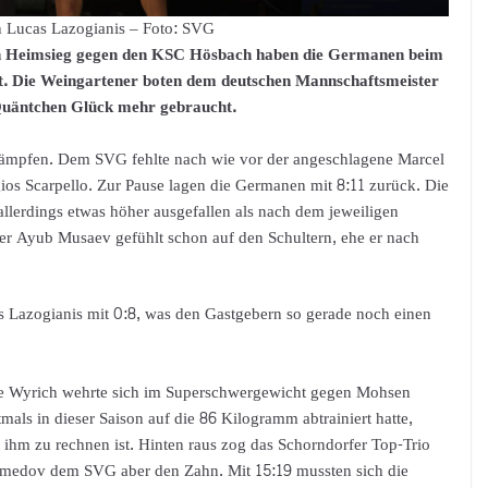
n Lucas Lazogianis – Foto: SVG
en Heimsieg gegen den KSC Hösbach haben die Germanen beim
rt. Die Weingartener boten dem deutschen Mannschaftsmeister
 Quäntchen Glück mehr gebraucht.
kämpfen. Dem SVG fehlte nach wie vor der angeschlagene Marcel
os Scarpello. Zur Pause lagen die Germanen mit 8:11 zurück. Die
llerdings etwas höher ausgefallen als nach dem jeweiligen
ner Ayub Musaev gefühlt schon auf den Schultern, ehe er nach
s Lazogianis mit 0:8, was den Gastgebern so gerade noch einen
ne Wyrich wehrte sich im Superschwergewicht gegen Mohsen
als in dieser Saison auf die 86 Kilogramm abtrainiert hatte,
 ihm zu rechnen ist. Hinten raus zog das Schorndorfer Top-Trio
edov dem SVG aber den Zahn. Mit 15:19 mussten sich die