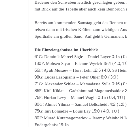
Badener den Schwaben letztlich geschlagen geben. E
mit Blick auf die Tabelle aber auch kein Beinbruch i
Bereits am kommenden Samstag geht das Rennen um d
reisen dann mit frischen Kräften zum wichtigen A
Sporthalle am großen Sand. Auf geht’s Germanen, 
Die Einzelergebnisse im Überblick
61G: Dominik Marcel Sigle – Daniel Layer 0:15 (0
130F: Mohsen Siyar – Etienne Wyrich 19:4 (4:0, T
66F: Ayub Musaev – Horst Lehr 12:5 (4:0, SS Hei
98G: Lucas Lazogianis – Peter Öhler 8:0 (3:0)
71G: Alexander Schlee – Mamadassa Sylla 0:16 (0
86F: Kiril Kildau – Gadzhimurad Magomedsaidov 2
75F: Florian Levy – Manuel Wagin 0:15 (0:4, TÜ)
80G: Ahmet Yilmaz – Samuel Bellscheidt 4:2 (1:0)
75G: Iuri Lomadze – Louis Lay 15:0 (4:0, TÜ)
80F: Murad Kuramagomedov – Jeremy Weinhold 1
Endergebnis: 19:15