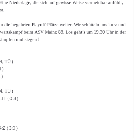
ine Niederlage, die sich auf gewisse Weise vermeidbar anfühlt,
st.
ie begehrten Playoff-Plätze weiter. Wir schütteln uns kurz und
uswärtskampf beim ASV Mainz 88. Los geht’s um 19.30 Uhr in der
kämpfen und siegen!
:4, TÜ)
Ü)
m)
:4, TÜ)
:11 (0:3)
4:2 (3:0)