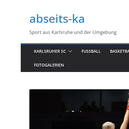
Zum
Inhalt
abseits-ka
springen
Sport aus Karlsruhe und der Umgebung
KARLSRUHER SC
FUSSBALL
BASKETB
FOTOGALERIEN