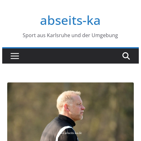
Zum
Inhalt
abseits-ka
springen
Sport aus Karlsruhe und der Umgebung