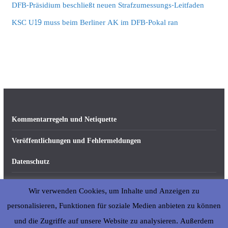
DFB-Präsidium beschließt neuen Strafzumessungs-Leitfaden
KSC U19 muss beim Berliner AK im DFB-Pokal ran
Kommentarregeln und Netiquette
Veröffentlichungen und Fehlermeldungen
Datenschutz
Impressum
Wir verwenden Cookies, um Inhalte und Anzeigen zu
Über abseits-ka.de
personalisieren, Funktionen für soziale Medien anbieten zu können
und die Zugriffe auf unsere Website zu analysieren. Außerdem