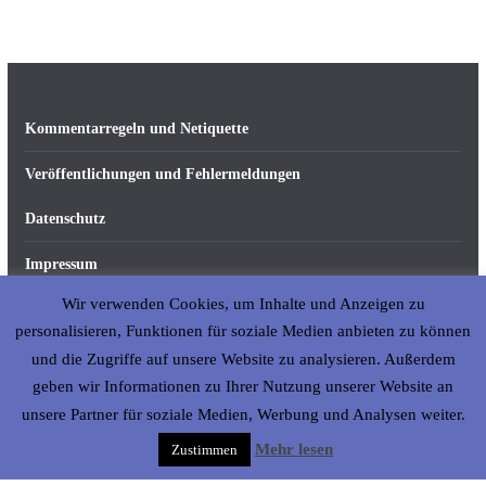
Kommentarregeln und Netiquette
Veröffentlichungen und Fehlermeldungen
Datenschutz
Impressum
Wir verwenden Cookies, um Inhalte und Anzeigen zu
Über abseits-ka.de
personalisieren, Funktionen für soziale Medien anbieten zu können
und die Zugriffe auf unsere Website zu analysieren. Außerdem
geben wir Informationen zu Ihrer Nutzung unserer Website an
Copyright © 2026
abseits-ka
. All rights reserved.
unsere Partner für soziale Medien, Werbung und Analysen weiter.
Mehr lesen
Zustimmen