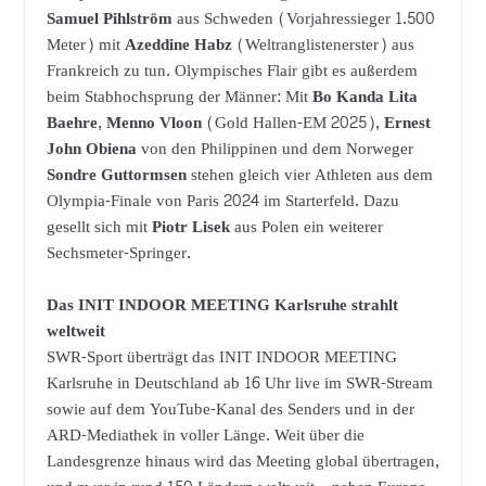
Samuel Pihlström
aus Schweden (Vorjahressieger 1.500
Meter) mit
Azeddine Habz
(Weltranglistenerster) aus
Frankreich zu tun. Olympisches Flair gibt es außerdem
beim Stabhochsprung der Männer: Mit
Bo Kanda Lita
Baehre
,
Menno Vloon
(Gold Hallen-EM 2025),
Ernest
John Obiena
von den Philippinen und dem Norweger
Sondre Guttormsen
stehen gleich vier Athleten aus dem
Olympia-Finale von Paris 2024 im Starterfeld. Dazu
gesellt sich mit
Piotr Lisek
aus Polen ein weiterer
Sechsmeter-Springer.
Das INIT INDOOR MEETING Karlsruhe strahlt
weltweit
SWR-Sport überträgt das INIT INDOOR MEETING
Karlsruhe in Deutschland ab 16 Uhr live im SWR-Stream
sowie auf dem YouTube-Kanal des Senders und in der
ARD-Mediathek in voller Länge. Weit über die
Landesgrenze hinaus wird das Meeting global übertragen,