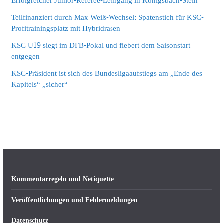
Erfolgreicher Junior-Referee-Lehrgang in Königsbach-Stein
Teilfinanziert durch Max Weiß-Wechsel: Spatenstich für KSC-
Profitrainingsplatz mit Hybridrasen
KSC U19 siegt im DFB-Pokal und fiebert dem Saisonstart
entgegen
KSC-Präsident ist sich des Bundesligaaufstiegs am „Ende des
Kapitels“ „sicher“
Kommentarregeln und Netiquette
Veröffentlichungen und Fehlermeldungen
Datenschutz