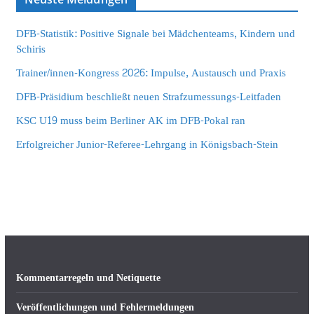
DFB-Statistik: Positive Signale bei Mädchenteams, Kindern und
Schiris
Trainer/innen-Kongress 2026: Impulse, Austausch und Praxis
DFB-Präsidium beschließt neuen Strafzumessungs-Leitfaden
KSC U19 muss beim Berliner AK im DFB-Pokal ran
Erfolgreicher Junior-Referee-Lehrgang in Königsbach-Stein
Kommentarregeln und Netiquette
Veröffentlichungen und Fehlermeldungen