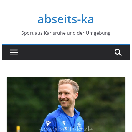
Zum
Inhalt
abseits-ka
springen
Sport aus Karlsruhe und der Umgebung