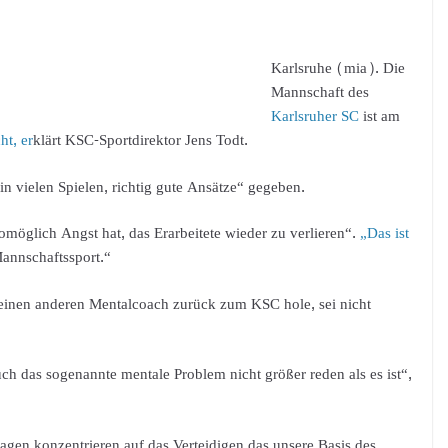
Karlsruhe (mia). Die
Mannschaft des
Karlsruher SC
ist am
ht, er
klärt KSC-Sportdirektor Jens Todt.
n vielen Spielen, richtig gute Ansätze“ gegeben.
omöglich Angst hat, das Erarbeitete wieder zu verlieren“.
„Das ist
annschaftssport.“
inen anderen Mentalcoach zurück zum KSC hole, sei nicht
uch das sogenannte mentale Problem nicht größer reden als es ist“,
lagen konzentrieren auf das Verteidigen das unsere Basis des