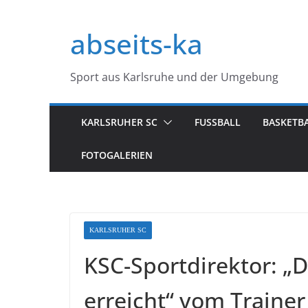
Zum
Inhalt
abseits-ka
springen
Sport aus Karlsruhe und der Umgebung
KARLSRUHER SC
FUSSBALL
BASKETB
FOTOGALERIEN
KARLSRUHER SC
KSC-Sportdirektor: „
erreicht“ vom Trainer