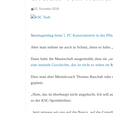
23. November 2016
So
nntagmittag beim 1. FC Kaiserslautern in der Pflic
Aber man nehme sie auch in Schutz, denn es habe „i
Dann habe die Mannschaft ausgestrahlt, dass sie „w
eine mentale Geschichte, das ist nicht so selten im
M
Dass man aber Mentalcoach Thomas Baschab oder e
geplant.
„Nein, das ist überhaupt nicht angedacht. Ich will a
so der KSC-Sportdirektor.
„Jetzt müssen wir uns auf die Basics, auf die Grund