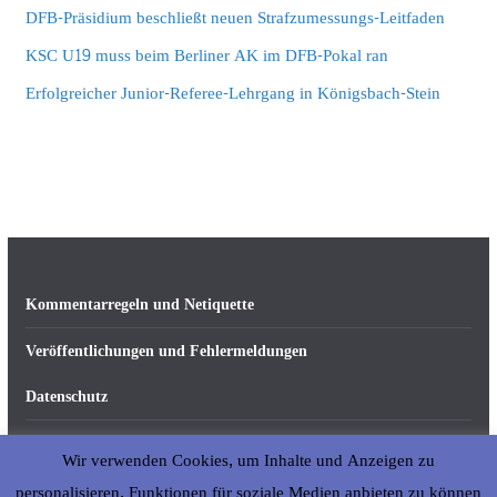
DFB-Präsidium beschließt neuen Strafzumessungs-Leitfaden
KSC U19 muss beim Berliner AK im DFB-Pokal ran
Erfolgreicher Junior-Referee-Lehrgang in Königsbach-Stein
Kommentarregeln und Netiquette
Veröffentlichungen und Fehlermeldungen
Datenschutz
Impressum
Wir verwenden Cookies, um Inhalte und Anzeigen zu
Über abseits-ka.de
personalisieren, Funktionen für soziale Medien anbieten zu können