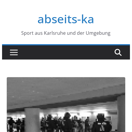
Zum
Inhalt
abseits-ka
springen
Sport aus Karlsruhe und der Umgebung