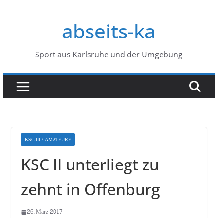
Zum
Inhalt
abseits-ka
springen
Sport aus Karlsruhe und der Umgebung
KSC III / AMATEURE
KSC II unterliegt zu
zehnt in Offenburg
26. März 2017