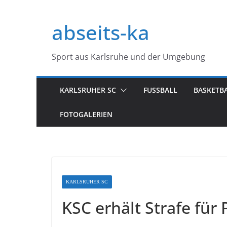
Zum
Inhalt
abseits-ka
springen
Sport aus Karlsruhe und der Umgebung
KARLSRUHER SC
FUSSBALL
BASKETB
FOTOGALERIEN
KARLSRUHER SC
KSC erhält Strafe für