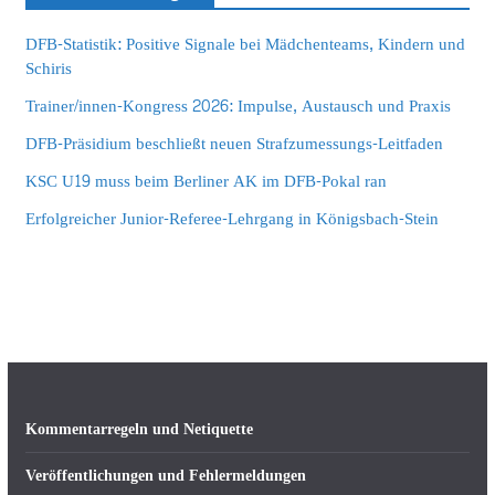
DFB-Statistik: Positive Signale bei Mädchenteams, Kindern und
Schiris
Trainer/innen-Kongress 2026: Impulse, Austausch und Praxis
DFB-Präsidium beschließt neuen Strafzumessungs-Leitfaden
KSC U19 muss beim Berliner AK im DFB-Pokal ran
Erfolgreicher Junior-Referee-Lehrgang in Königsbach-Stein
Kommentarregeln und Netiquette
Veröffentlichungen und Fehlermeldungen