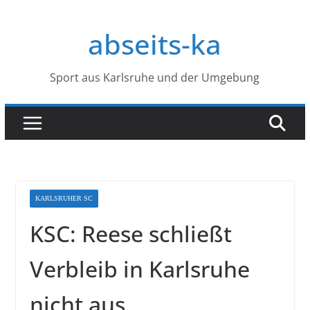
Zum
Inhalt
abseits-ka
springen
Sport aus Karlsruhe und der Umgebung
KARLSRUHER SC
KSC: Reese schließt
Verbleib in Karlsruhe
nicht aus