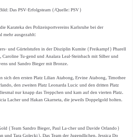
Bild: Das PSV-Erfolgsteam (/Quelle: PSV)
die Karateka des Polizeisportvereins Karlsruhe bei der
l mehr ausgezahlt:
rs- und Gürtelstufen in der Disziplin Kumite (Freikampf) Pharell
 Caroline Tu-gend und Analara Leal-Steinbach mit Silber und
evens und Sandro Bieger mit Bronze.
n sich den ersten Platz Lilian Atabong, Ervine Atabong, Timothee
lando, den zweiten Platz Leonarda Lucic und den dritten Platz
e diesmal nur knapp das Treppchen und kam auf den vierten Platz.
ricia Lacher und Hakan Gkarneta, die jeweils Doppelgold holten.
Gold (Team Sandro Bieger, Paul La-cher und Davide Orlando)
n und Tara Golecki). Das Team der Jugendlichen, Jessica Do