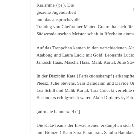
Karlsruhe (ps). Die
gezielte Jugendarbeit
und das anspruchsvolle
Training von Cheftrainer Matteo Guerra hat sich für 
Südwestdeutschen Meister-schaft in Iffezheim einma
Auf das Treppchen kamen in den verschiedenen Alte
Atabong und Laura Lucic mit Gold, Leonarda Lucic,
Janosch Haas, Mascha Haas, Malik Kartal, Julie St
In der Disziplin Kata (Perfektionskampf) erkämpfte
Pleesz, Julie Stevens, Sara Baradaran und Davide Or
Lea Schill und Malik Kartal. Tara Golecki verfehlt
Besonders erfolg-reich waren Alain Dirdarevic, Pat
[adrotate banner=“47″]
Die Kata-Teams der Erwachsenen erkämpften sich 
und Bronze (Team Sara Baradaran, Sandra Baradara