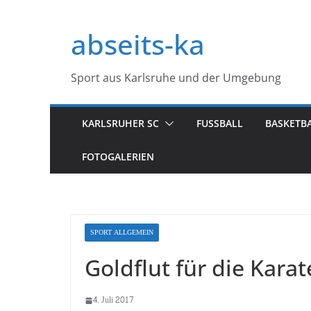
Zum
Inhalt
abseits-ka
springen
Sport aus Karlsruhe und der Umgebung
KARLSRUHER SC
FUSSBALL
BASKETB
FOTOGALERIEN
SPORT ALLGEMEIN
Goldflut für die Kara
4. Juli 2017