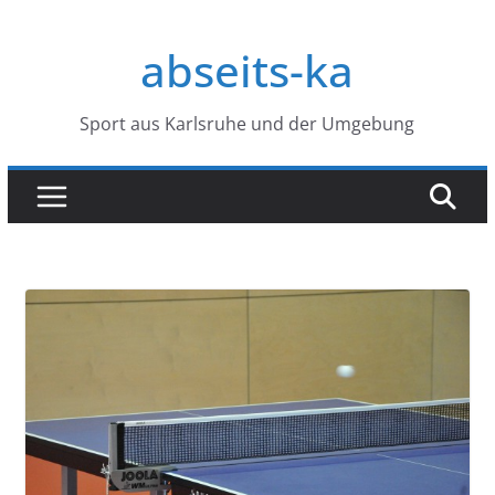
Zum
Inhalt
abseits-ka
springen
Sport aus Karlsruhe und der Umgebung