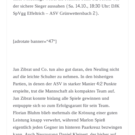
der sichere Sieger aussahen (Sa. 14.10., 18:30 Uhr: DJK
SpVgg Effeltrich – ASV Grünwettersbach 2).
[adrotate banner=“47″]
Jan Zibrat und Co. tun also gut daran, den Neuling nicht
auf die leichte Schulter zu nehmen. In den bisherigen
Partien, in denen der ASV in starker Manier 4:2 Punkte
erspielte, trat die Mannschaft als kompaktes Team auf.
Jan Zibrat konnte bislang alle Spiele gewinnen und
entpuppte sich so zum Erfolgsgarant für sein Team.
Florian Bluhm blieb mehrmals die Krönung einer guten
Leistung knapp verwehrt, während Marlon Spieß
eigentlich jeden Gegner im hinteren Paarkreuz bezwingen
kann. Auch Neuzugang Daniel Kleinert, der bisher auf