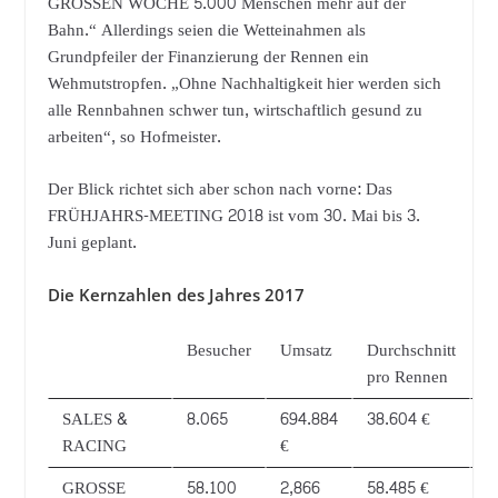
GROSSEN WOCHE 5.000 Menschen mehr auf der
Bahn.“ Allerdings seien die Wetteinahmen als
Grundpfeiler der Finanzierung der Rennen ein
Wehmutstropfen. „Ohne Nachhaltigkeit hier werden sich
alle Rennbahnen schwer tun, wirtschaftlich gesund zu
arbeiten“, so Hofmeister.
Der Blick richtet sich aber schon nach vorne: Das
FRÜHJAHRS-MEETING 2018 ist vom 30. Mai bis 3.
Juni geplant.
Die Kernzahlen des Jahres 2017
Besucher
Umsatz
Durchschnitt
R
pro Rennen
SALES &
8.065
694.884
38.604 €
1
RACING
€
GROSSE
58.100
2,866
58.485 €
4