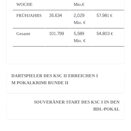
WOCHE
Mio.€
FRÜHJAHRS
35.634
2,029
57.981 €
3
Mio. €
Gesamt
101.799
5,589
54.803 €
1
Mio. €
DARTSPIELER DES KSC II ERREICHEN I
M POKALKRIMI RUNDE II
SOUVERÄNER START DES KSC I IN DEN
BDL-POKAL