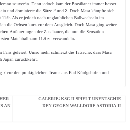
erano souverän. Dann jedoch kam der Brasilianer immer besser
 ein und dominierte die Sätze 2 und 3. Doch Masa kämpfte sich
it 11:9. Als er jedoch nach unglaublichen Ballwechseln im
anden die Ochsen kurz vor dem Ausgleich. Doch Masa ging weiter
ischen Anfeuerungen der Zuschauer, die nun die Sensation
ersten Matchball zum 11:9 zu verwandeln.
n Fans gefeiert. Umso mehr schmerzt die Tatsache, dass Masa
h Japan zurückkehrt.
ang 7 vor den punktgleichen Teams aus Bad Königshofen und
 HER
GALERIE: KSC II SPIELT UNENTSCHIE
NS AN
DEN GEGEN WALLDORF ASTORIA II