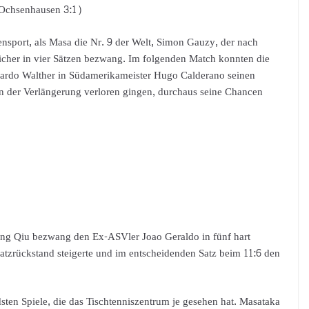
 Ochsenhausen 3:1)
zensport, als Masa die Nr. 9 der Welt, Simon Gauzy, der nach
 sicher in vier Sätzen bezwang. Im folgenden Match konnten die
icardo Walther in Südamerikameister Hugo Calderano seinen
 in der Verlängerung verloren gingen, durchaus seine Chancen
ang Qiu bezwang den Ex-ASVler Joao Geraldo in fünf hart
atzrückstand steigerte und im entscheidenden Satz beim 11:6 den
sten Spiele, die das Tischtenniszentrum je gesehen hat. Masataka