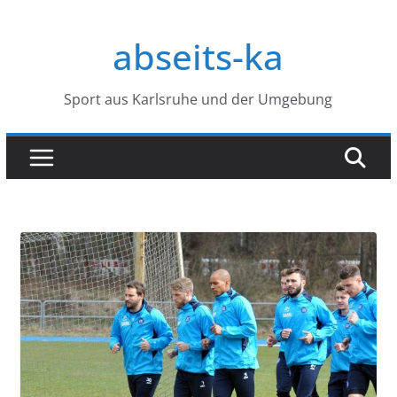
Zum
Inhalt
abseits-ka
springen
Sport aus Karlsruhe und der Umgebung