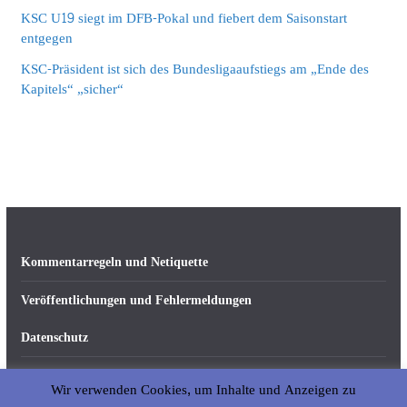
KSC U19 siegt im DFB-Pokal und fiebert dem Saisonstart
entgegen
KSC-Präsident ist sich des Bundesligaaufstiegs am „Ende des
Kapitels“ „sicher“
Kommentarregeln und Netiquette
Veröffentlichungen und Fehlermeldungen
Datenschutz
Impressum
Wir verwenden Cookies, um Inhalte und Anzeigen zu