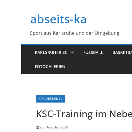
Zum
Inhalt
abseits-ka
springen
Sport aus Karlsruhe und der Umgebung
KARLSRUHER SC
FUSSBALL
BASKETB
FOTOGALERIEN
KARLSRUHER SC
KSC-Training im Nebe
20. Dezember 2019