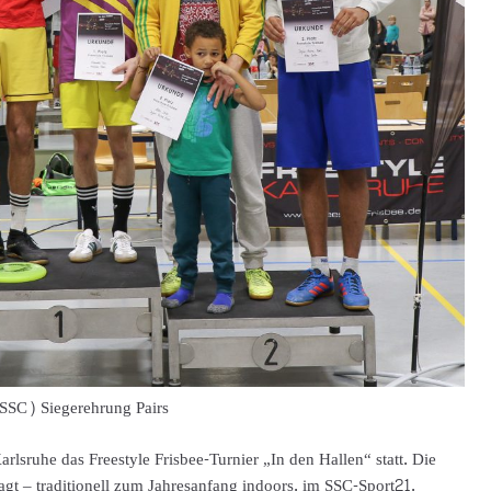
SSC) Siegerehrung Pairs
sruhe das Freestyle Frisbee-Turnier „In den Hallen“ statt. Die
agt – traditionell zum Jahresanfang indoors, im SSC-Sport21.