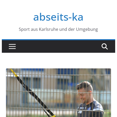
Zum
Inhalt
abseits-ka
springen
Sport aus Karlsruhe und der Umgebung