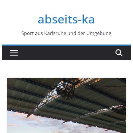
Zum
Inhalt
abseits-ka
springen
Sport aus Karlsruhe und der Umgebung