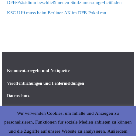
DFB-Präsidium beschließt neuen Strafzumessungs-Leitfaden
KSC U19 muss beim Berliner AK im DFB-Pokal ran
Kommentarregeln und Netiquette
Veröffentlichungen und Fehlermeldungen
Datenschutz
Impressum
Wir verwenden Cookies, um Inhalte und Anzeigen zu
Über abseits-ka.de
personalisieren, Funktionen für soziale Medien anbieten zu können
und die Zugriffe auf unsere Website zu analysieren. Außerdem