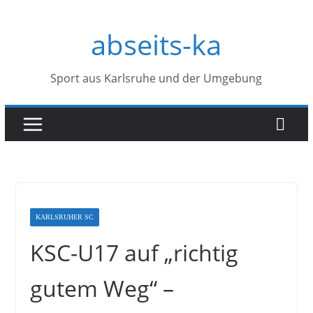
Zum
abseits-ka
Inhalt
springen
Sport aus Karlsruhe und der Umgebung
KARLSRUHER SC
KSC-U17 auf „richtig
gutem Weg“ –