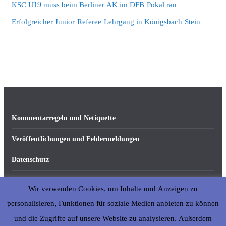
KSC U19 muss beim Berliner AK im DFB-Pokal ran
Erfolgreicher Junior-Referee-Lehrgang in Königsbach-Stein
Kommentarregeln und Netiquette
Veröffentlichungen und Fehlermeldungen
Datenschutz
Impressum
Wir verwenden Cookies, um Inhalte und Anzeigen zu
Über abseits-ka.de
personalisieren, Funktionen für soziale Medien anbieten zu können
und die Zugriffe auf unsere Website zu analysieren. Außerdem