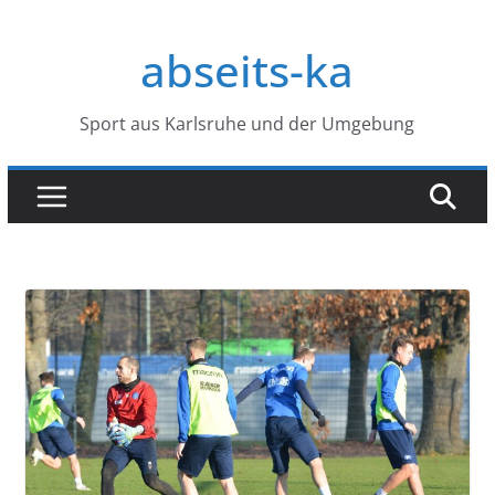
Zum
Inhalt
abseits-ka
springen
Sport aus Karlsruhe und der Umgebung