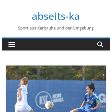
Zum
Inhalt
abseits-ka
springen
Sport aus Karlsruhe und der Umgebung