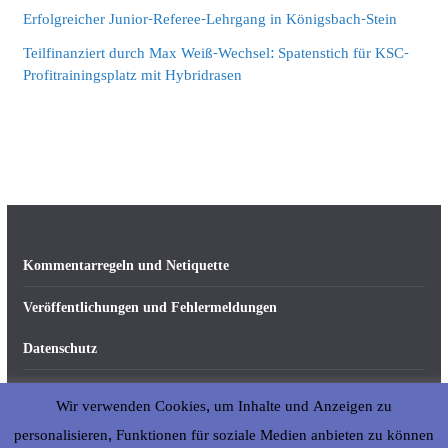
Erfolgreicher Junior-Referee-Lehrgang in Königsbach-Stein
Teilfinanziert durch Max Weiß-Wechsel: Spatenstich für KSC-
Profitrainingsplatz mit Hybridrasen
Kommentarregeln und Netiquette
Veröffentlichungen und Fehlermeldungen
Datenschutz
Impressum
Wir verwenden Cookies, um Inhalte und Anzeigen zu
Über abseits-ka.de
personalisieren, Funktionen für soziale Medien anbieten zu können