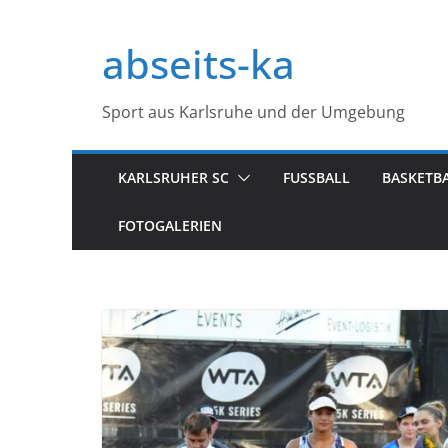
Zum
Inhalt
abseits-ka
springen
Sport aus Karlsruhe und der Umgebung
KARLSRUHER SC
FUSSBALL
BASKETB
FOTOGALERIEN