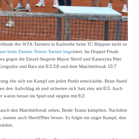
finale des WTA-Turniers in Karlsruhe beim TC Rüppurr nicht zu
chauer beim Damen-Tennis-Turnier bege
istert. Im Doppel-Finale
ra gegen die Einzel-Siegerin Mayar Sherif und Katarzyna Piter
Gorgodze und Bara mit 6:3 2:6 und dem Matchtiebreak 10:7
rung ehe sich ein Kampf um jeden Punkt entwickelte. Beim Stand
 den Aufschlag ab und sicherten sich Satz eins mit 6:3. Auch
er waren besser im Spiel und siegten mit 6:2.
R auch den Matchtiebreak sehen. Beide Teams kämpften. Nachdem
startete auch Sherif/Piter besser. Es folgte ein enger Kampf, den
hieden.