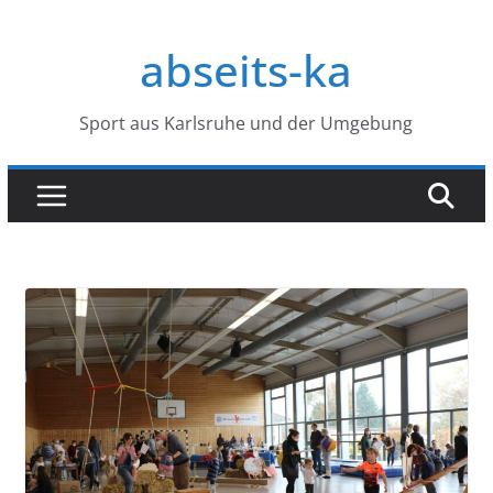
Zum
Inhalt
abseits-ka
springen
Sport aus Karlsruhe und der Umgebung