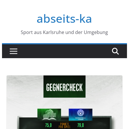
Zum
Inhalt
abseits-ka
springen
Sport aus Karlsruhe und der Umgebung