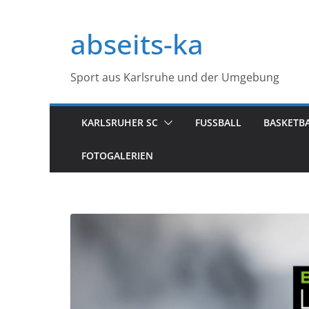
Zum
Inhalt
abseits-ka
springen
Sport aus Karlsruhe und der Umgebung
KARLSRUHER SC
FUSSBALL
BASKETB
FOTOGALERIEN